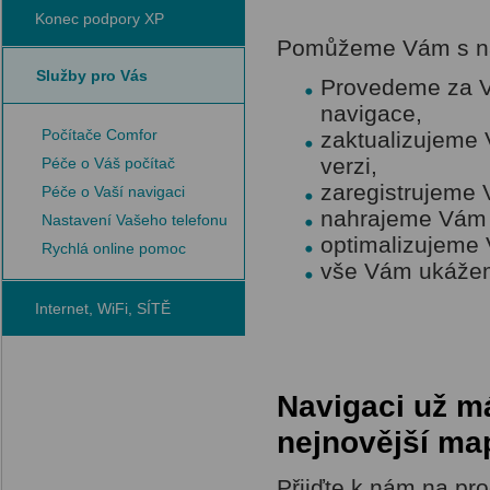
Konec podpory XP
Pomůžeme Vám s nas
Služby pro Vás
Provedeme za V
navigace,
Počítače Comfor
zaktualizujeme
verzi,
Péče o Váš počítač
zaregistrujeme 
Péče o Vaší navigaci
nahrajeme Vám 
Nastavení Vašeho telefonu
optimalizujeme 
Rychlá online pomoc
vše Vám ukážem
Internet, WiFi, SÍTĚ
Navigaci už má
nejnovější ma
Přijďte k nám na pr