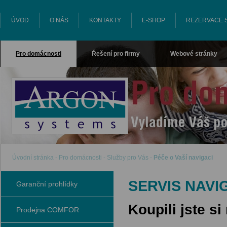
ÚVOD
O NÁS
KONTAKTY
E-SHOP
REZERVACE 
Pro domácnosti
Řešení pro firmy
Webové stránky
ARGON SYSTEMS
Úvodní stránka
-
Pro domácnosti
-
Služby pro Vás
-
Péče o Vaší navigaci
SERVIS NAVI
Garanční prohlídky
Koupili jste s
Prodejna COMFOR