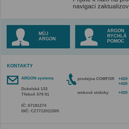
navigaci zaktualizov
ARGON
MŮJ
RYCHLÁ
ARGON
POMOC
KONTAKTY
ARGON systems
prodejna COMFOR
+420 
+420 
Dukelská 133
webové stránky
+420 
Třeboň 379 01
IČ: 67191274
DIČ: CZ7712011505